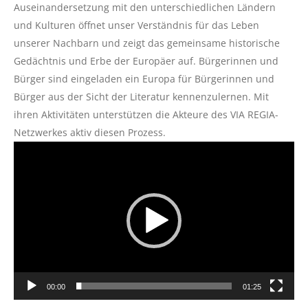
Auseinandersetzung mit den unterschiedlichen Ländern
und Kulturen öffnet unser Verständnis für das Leben
unserer Nachbarn und zeigt das gemeinsame historische
Gedächtnis und Erbe der Europäer auf. Bürgerinnen und
Bürger sind eingeladen ein Europa für Bürgerinnen und
Bürger aus der Sicht der Literatur kennenzulernen. Mit
ihren Aktivitäten unterstützen die Akteure des VIA REGIA-
Netzwerkes aktiv diesen Prozess.
Video-
Player
00:00
01:25