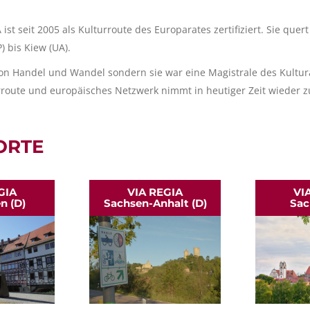
 ist seit 2005 als Kulturroute des Europarates zertifiziert. Sie q
 bis Kiew (UA).
e von Handel und Wandel sondern sie war eine Magistrale des Kult
rroute und europäisches Netzwerk nimmt in heutiger Zeit wieder z
ORTE
GIA
VIA REGIA
VI
n (D)
Sachsen-Anhalt (D)
Sac