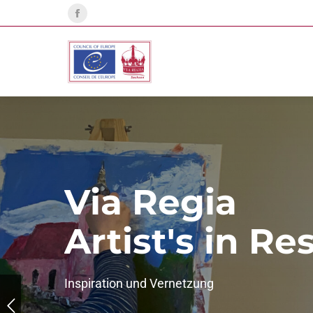
Facebook
page
opens
in
new
window
Via Regia
Artist's in R
Inspiration und Vernetzung