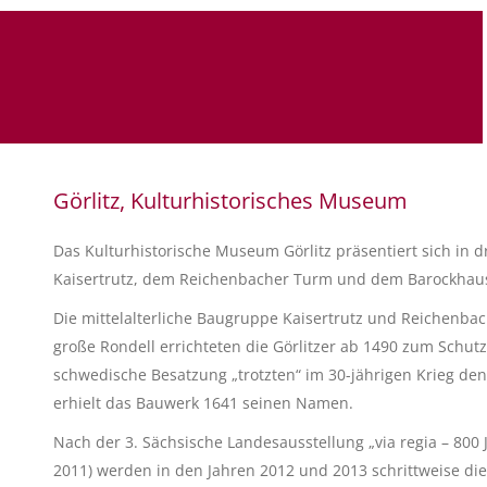
Görlitz, Kulturhistorisches Museum
Das Kulturhistorische Museum Görlitz präsentiert sich i
Kaisertrutz, dem Reichenbacher Turm und dem Barockhaus
Die mittelalterliche Baugruppe Kaisertrutz und Reichenba
große Rondell errichteten die Görlitzer ab 1490 zum Schutz
schwedische Besatzung „trotzten“ im 30-jährigen Krieg den
erhielt das Bauwerk 1641 seinen Namen.
Nach der 3. Sächsische Landesausstellung „via regia – 8
2011) werden in den Jahren 2012 und 2013 schrittweise di