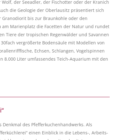
 Wolf, der Seeadler, der Fischotter oder der Kranich
uch die Geologie der Oberlausitz präsentiert sich
r Granodiorit bis zur Braunkohle oder den
 am Marienplatz die Facetten der Natur und rundet
rden Tiere der tropischen Regenwälder und Savannen
e 30fach vergrößerte Bodensäule mit Modellen von
rallenrifffische, Echsen, Schlangen, Vogelspinnen
in 8.000 Liter umfassendes Teich-Aquarium mit den
i“
es Denkmal des Pfefferkuchenhandwerks. Als
ferküchlerei“ einen Einblick in die Lebens-, Arbeits-