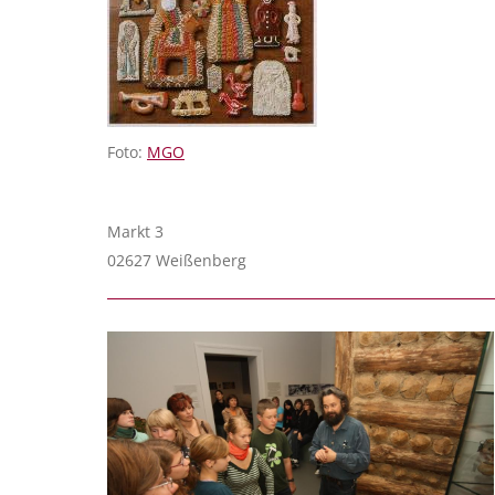
Foto:
MGO
Markt 3
02627 Weißenberg