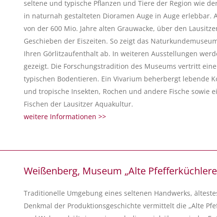
seltene und typische Pflanzen und Tiere der Region wie der
in naturnah gestalteten Dioramen Auge in Auge erlebbar. A
von der 600 Mio. Jahre alten Grauwacke, über den Lausitze
Geschieben der Eiszeiten. So zeigt das Naturkundemuseum
Ihren Görlitzaufenthalt ab. In weiteren Ausstellungen we
gezeigt. Die Forschungstradition des Museums vertritt ein
typischen Bodentieren. Ein Vivarium beherbergt lebende Ko
und tropische Insekten, Rochen und andere Fische sowie e
Fischen der Lausitzer Aquakultur.
weitere Informationen >>
Weißenberg, Museum „Alte Pfefferküchlere
Traditionelle Umgebung eines seltenen Handwerks, ältest
Denkmal der Produktionsgeschichte vermittelt die „Alte Pfef