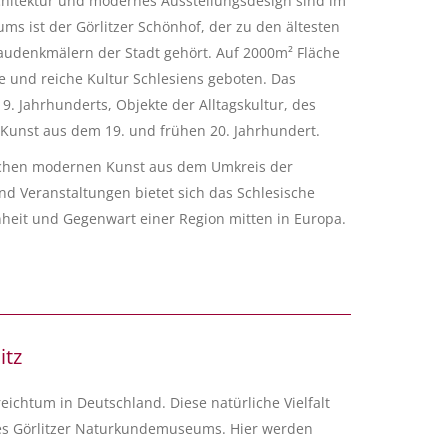
rchitektur und modernes Ausstellungsdesign sind im
ms ist der Görlitzer Schönhof, der zu den ältesten
udenkmälern der Stadt gehört. Auf 2000m² Fläche
e und reiche Kultur Schlesiens geboten. Das
 Jahrhunderts, Objekte der Alltagskultur, des
Kunst aus dem 19. und frühen 20. Jahrhundert.
ischen modernen Kunst aus dem Umkreis der
d Veranstaltungen bietet sich das Schlesische
heit und Gegenwart einer Region mitten in Europa.
itz
eichtum in Deutschland. Diese natürliche Vielfalt
des Görlitzer Naturkundemuseums. Hier werden