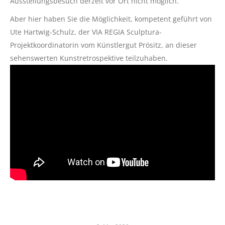
Ausstellungsbesuch derzeit vor Ort nicht möglich.
Aber hier haben Sie die Möglichkeit, kompetent geführt von
Ute Hartwig-Schulz, der VIA REGIA Sculptura-
Projektkoordinatorin vom Künstlergut Prösitz, an dieser
sehenswerten Kunstretrospektive teilzuhaben.